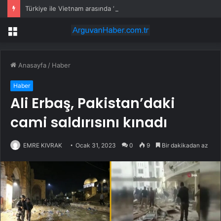
Türkiye ile Vietnam arasında ‘hava’da yeni dönem… Sefer kapasitesi artırıldı
Menü
Anasayfa
/
Haber
Haber
Ali Erbaş, Pakistan’daki
cami saldırısını kınadı
EMRE KIVRAK
Ocak 31, 2023
0
9
Bir dakikadan az