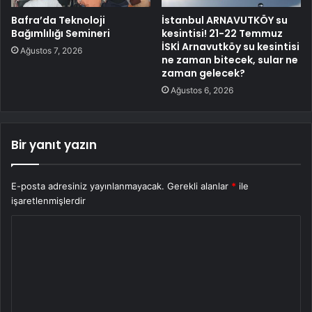
Bafra’da Teknoloji
İstanbul ARNAVUTKÖY su
Bağımlılığı Semineri
kesintisi! 21-22 Temmuz
İSKİ Arnavutköy su kesintisi
Ağustos 7, 2026
ne zaman bitecek, sular ne
zaman gelecek?
Ağustos 6, 2026
Bir yanıt yazın
E-posta adresiniz yayınlanmayacak.
Gerekli alanlar
*
ile
işaretlenmişlerdir
Y
o
r
u
m