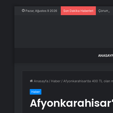
Çorum’da 
Pazar, Ağustos 9 2026
Son Dakika Haberleri
ANASAY
Anasayfa
/
Haber
/
Afyonkarahisar’da 400 TL olan nik
Haber
Afyonkarahisar’