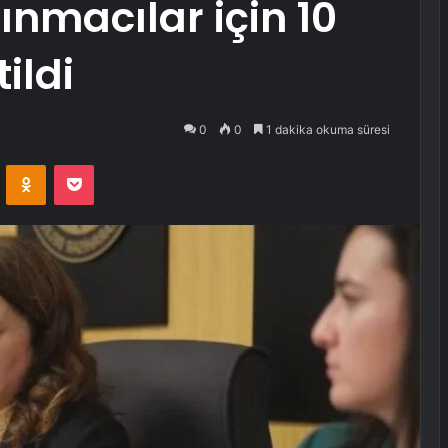
ğınmacılar için 10
ildi
0
0
1 dakika okuma süresi
VKontakte
Odnoklassniki
Pocket