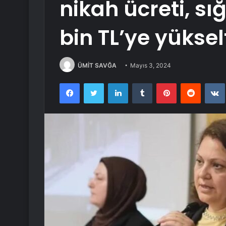
nikah ücreti, sı
bin TL’ye yükselt
ÜMİT SAVĞA
Mayıs 3, 2024
Facebook
Twitter
LinkedIn
Tumblr
Pinterest
Reddit