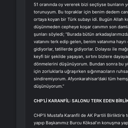
51 oranında oy vererek bizi seçtiyse bunların y
torunuyum. Bu topraklar için benim dedem canı
ortaya koyan bir Türk subayı idi. Bugün Allah 
düşünmeden cepheye koşar canımın son damla
şunları söyledi; “Burada bütün arkadaşlarımızd
vatanını terk edip gelen, benim vatanıma hayr
gidiyorlar, tatillerde gidiyorlar. Dolayısı ile 
keyfi bir şekilde yaşayan, sırtını bizlere dayay
dönmelerini düşünüyorum. Bundan sonra bu yö
için zorluklarla uğraşırken sığınmacıların ruh
sindiremiyorum. Afyonkarahisar’daki tüm hemşe
düşünüyorum.”
CHP’Lİ KARANFİL: SALONU TERK EDEN BİRLİ
CHP’li Mustafa Karanfil de AK Partili Birliktir’
yapıp Başkanımız Burcu Köksal’ın konuşma yapt