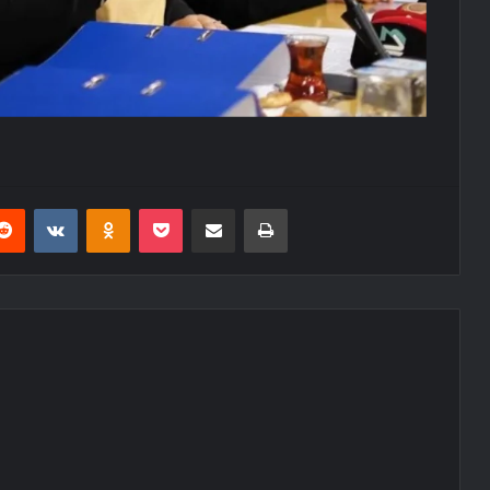
erest
Reddit
VKontakte
Odnoklassniki
Pocket
E-Posta ile paylaş
Yazdır