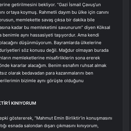
erine getirilmesini bekliyor. “Gazi İsmail Çavuş’un
nı ortaya koymuş. Rahmetli dayım bu ülke için canını
korusun, memlekette savaş çıksa bir dakika bile
sına kadar bu memleketimi savunurum” diyen Köksal
a benimle aynı hassasiyeti taşıyordur. Ama kendi
ı olacağını düşünmüyorum. Bayramlarda ülkelerine
mağduriyetleri söz konusu değil. Mağdur olmayan burada
anların memleketlerine misafirliklerin sona ererek
nde kararlar alacağım. Benim esnafım ruhsat almak
satsız olarak bedavadan para kazanmalarını ben
rilerimin bizimle aynı görüşte olduğunu
KTİR’İ KINIYORUM
e tepki göstererek, “Mahmut Emin Birliktir’in konuşmasını
ığı esnada salondan dışarı çıkmasını kınıyorum,