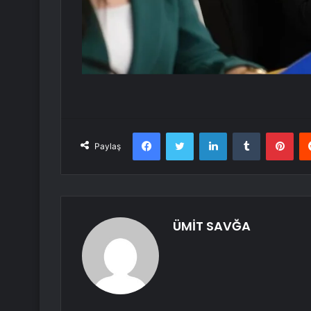
Facebook
Twitter
LinkedIn
Tumblr
Pint
Paylaş
ÜMİT SAVĞA