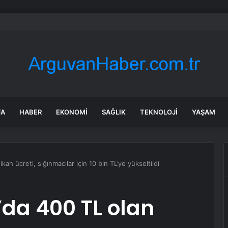
Bıçaklı Kavga: İki Genç Yaralı
FA
HABER
EKONOMI
SAĞLIK
TEKNOLOJI
YAŞAM
ah ücreti, sığınmacılar için 10 bin TL’ye yükseltildi
da 400 TL olan