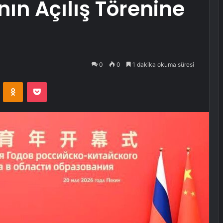
nın Açılış Törenine
0
0
1 dakika okuma süresi
VKontakte
Odnoklassniki
Pocket