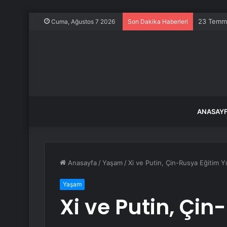
Türkiye i
Cuma, Ağustos 7 2026
Son Dakika Haberleri
ANASAY
Anasayfa
/
Yaşam
/
Xi ve Putin, Çin-Rusya Eğitim Yıl
Yaşam
Xi ve Putin, Çi