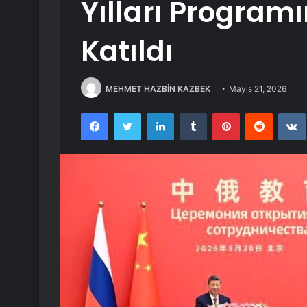
Yılları Programı
Katıldı
MEHMET HAZBİN KAZBEK
Mayıs 21, 2026
Facebook
Twitter
LinkedIn
Tumblr
Pinterest
Reddit