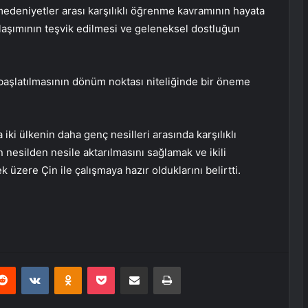
medeniyetler arası karşılıklı öğrenme kavramının hayata
laşımının teşvik edilmesi ve geleneksel dostluğun
 başlatılmasının dönüm noktası niteliğinde bir öneme
a iki ülkenin daha genç nesilleri arasında karşılıklı
 nesilden nesile aktarılmasını sağlamak ve ikili
ek üzere Çin ile çalışmaya hazır olduklarını belirtti.
erest
Reddit
VKontakte
Odnoklassniki
Pocket
E-Posta ile paylaş
Yazdır