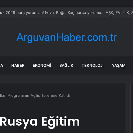
le Vietnam arasında ‘hava’da yeni dönem… Sefer kapasitesi artırıldı
FA
HABER
EKONOMI
SAĞLIK
TEKNOLOJI
YAŞAM
ları Programının Açılış Törenine Katıldı
n-Rusya Eğitim