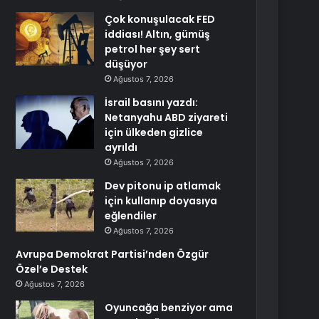
Çok konuşulacak FED
iddiası! Altın, gümüş
petrol her şey sert
düşüyor
Ağustos 7, 2026
İsrail basını yazdı:
Netanyahu ABD ziyareti
için ülkeden gizlice
ayrıldı
Ağustos 7, 2026
Dev pitonu ip atlamak
için kullanıp doyasıya
eğlendiler
Ağustos 7, 2026
Avrupa Demokrat Partisi’nden Özgür
Özel’e Destek
Ağustos 7, 2026
Oyuncağa benziyor ama