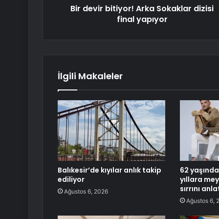
Bir devir bitiyor! Arka Sokaklar dizisi
final yapıyor
İlgili Makaleler
Balıkesir’de kıyılar anlık takip
62 yaşında
ediliyor
yıllara m
sırrını anla
Ağustos 6, 2026
Ağustos 6, 