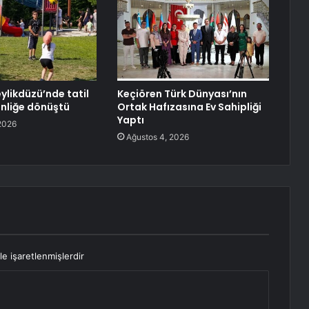
ylikdüzü’nde tatil
Keçiören Türk Dünyası’nın
nliğe dönüştü
Ortak Hafızasına Ev Sahipliği
Yaptı
2026
Ağustos 4, 2026
le işaretlenmişlerdir