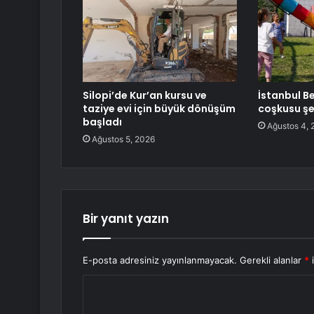
Silopi’de Kur’an kursu ve
İstanbul Be
taziye evi için büyük dönüşüm
coşkusu şe
başladı
Ağustos 4, 
Ağustos 5, 2026
Bir yanıt yazın
E-posta adresiniz yayınlanmayacak.
Gerekli alanlar
*
i
Y
o