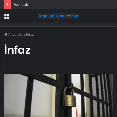
Fed faizleri sabit tutmayı seçti. Wall Street’in tepkisi
Menü
Anasayfa
/
İnfaz
İnfaz