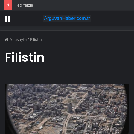
Fed faizleri sabit tutmayı seçti. Wall Street’in tepkisi
Menü
Anasayfa
/
Filistin
Filistin